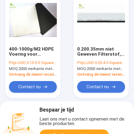
400-1000g/M2 HDPE
0.200.35mm niet
Voering voor
Geweven Filterstof,
Watertank, 150/0.25
600g/M2-de
Prijs:
USD 0.15-5.5 Square Meter
Prijs:
USD 0.25-4.5 Square Meter
HUISDIER
Voeringssaso Norm
MOQ:
2000 vierkante meters
MOQ:
2000 vierkante meters
Waterdichte
van de Drainagesloot
Geomembrane
Ontvang de meest recente Prijs
Ontvang de meest recente Prijs
Contact nu
Contact nu
Bespaar je tijd
Laat ons met u contact opnemen met de
beste producten.