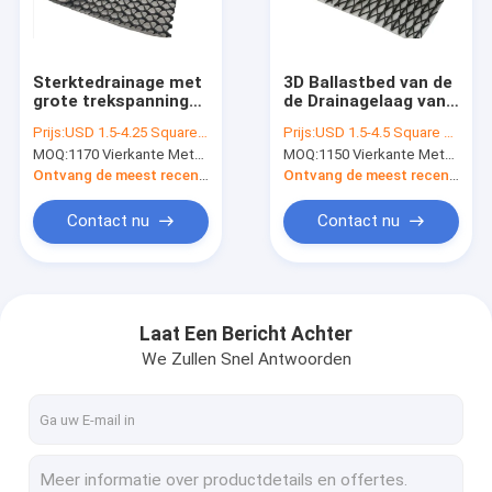
Fabrieksreis
Kwaliteitscontrole
Sterktedrainage met
3D Ballastbed van de
grote trekspanning
de Drainagelaag van
Contacteer ons
Geocomposite
Drainagegeocomposite
Prijs:
USD 1.5-4.25 Square Meter
Prijs:
USD 1.5-4.5 Square Meter
beschermt Filter
MOQ:
1170 Vierkante Meters
MOQ:
1150 Vierkante Meters
Verzoek om een Citaat
Ontvang de meest recente Prijs
Ontvang de meest recente Prijs
News
Contact nu
Contact nu
Geotechstof
Laat Een Bericht Achter
We Zullen Snel Antwoorden
Geomembranestof
composiet geomembraan
Niet-geweven Geotextile Stof