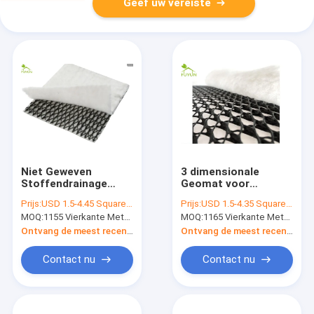
Geef uw vereiste
Niet Geweven
3 dimensionale
Stoffendrainage
Geomat voor
Geocomposite
Oprijlanen, Netto de
Prijs:
USD 1.5-4.45 Square Meter
Prijs:
USD 1.5-4.35 Square Meter
Drainage van
MOQ:
1155 Vierkante Meters
MOQ:
1165 Vierkante Meters
Geocomposite van
de
Ontvang de meest recente Prijs
Ontvang de meest recente Prijs
Bestratingsstichting
Contact nu
Contact nu