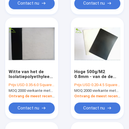
Contact nu
Contact nu
Witte van het de
Hoge 500g/M2
Isolatiepolyethyleen
0.8mm - van de de
van 1000g/M2
Vijvervoering van het
Prijs:
USD 0.35-6.0 Square Meter
Prijs:
USD 0.20-4.5 Square Meter
Samengestelde
dichtheidspolyethyleen
MOQ:
2000 vierkante meters
MOQ:
2000 vierkante meters
Geomembrane de
HDPE Plastic
Vijvervoeringen
Geomembrane
Ontvang de meest recente Prijs
Ontvang de meest recente Prijs
Contact nu
Contact nu