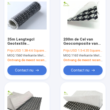
35m Lengtegcl
200m de Cel van
Geotextile
Geocomposite van
Vijvervoering
de Lengtedrainage
Prijs:
USD 1.38-4.6 Square Meter
Prijs:
USD 1.5-4.35 Square Meter
met Geotextile de
MOQ:
1560 Vierkante Meters
MOQ:
1165 Vierkante Meters
Versterking van het
Tunnelproject
Ontvang de meest recente Prijs
Ontvang de meest recente Prijs
Contact nu
Contact nu
Huis
Producten
Ongeveer ons