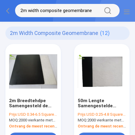
2m Width Composite Geomembrane
(12)
2m Breedtehdpe
50m Lengte
Samengesteld de
Samengestelde
Voeringsblad 2 van
Geomembrane 1
Prijs:
USD 0.34-6.5 Square Meter
Prijs:
USD 0.25-4.8 Square Meter
Geomembrane Doek
Doekhdpe
MOQ:
2000 vierkante meters
MOQ:
2000 vierkante meters
voor Kanaal
Damvoering 200/0.3
Lekkagecontrole
Ontvang de meest recente Prijs
Ontvang de meest recente Prijs