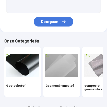
Glasvezel geogrid
Erosiecontrole Geomat
Doorgaan
Hdpe Geocell
Drainage Geocomposite
Onze Categorieën
De Voeringen van de Geosyntheticklei
Hdpe het Lassenmachine van Geomembrane
Transportbandrol Productiemachine
Geotextile Project
Geotechstof
Geomembranestof
composiet
Signaal Elektronische Kabel
geomembraan