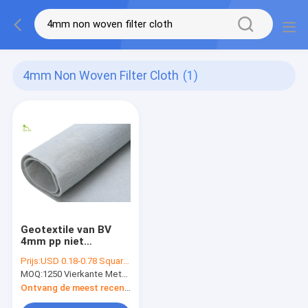
4mm Non Woven Filter Cloth
(1)
Geotextile van BV
4mm pp niet
Geweven
Prijs:
USD 0.18-0.78 Square Meter
Membraanfilterdoek
MOQ:
1250 Vierkante Meters
voor
Spoorwegversterking
Ontvang de meest recente Prijs