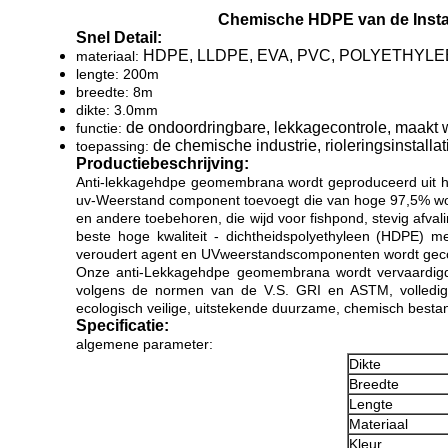
Chemische HDPE van de Insta
Snel Detail:
HDPE, LLDPE, EVA, PVC, POLYETHYL
materiaal:
lengte: 200m
breedte: 8m
dikte: 3.0mm
de ondoordringbare, lekkagecontrole, maakt 
functie:
de chemische industrie, rioleringsinstallat
toepassing:
Productiebeschrijving:
Anti-lekkagehdpe geomembrana wordt geproduceerd uit hoog
uv-Weerstand component toevoegt die van hoge 97,5% word
en andere toebehoren, die wijd voor fishpond, stevig afva
beste hoge kwaliteit - dichtheidspolyethyleen (HDPE) me
veroudert agent en UVweerstandscomponenten wordt gecombi
Onze anti-Lekkagehdpe geomembrana wordt vervaardigd v
volgens de normen van de V.S. GRI en ASTM, volledige 
ecologisch veilige, uitstekende duurzame, chemisch bestand
Specificatie:
algemene parameter:
Dikte
Breedte
Lengte
Materiaal
Kleur