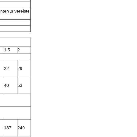
ten ‚s vereiste
1.5
2
22
29
40
53
187
249