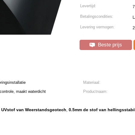
Levertijd:
7
Betalingscondities:
L
Levering vermogen:
2
Beste prijs
ringsinstallatie
Materiaal:
controle, maakt waterdicht
Productnaam:
 UVstof van Weerstandsgeotech
0.5mm de stof van hellingsstabil
,