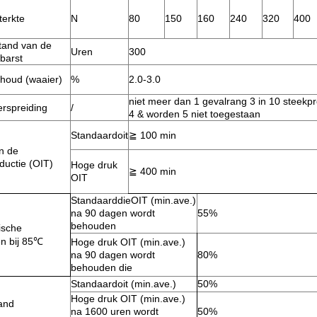
terkte
N
80
150
160
240
320
400
tand van de
Uren
300
barst
nhoud (waaier)
%
2.0-3.0
niet meer dan 1 gevalrang 3 in 10 steekpr
erspreiding
/
4 & worden 5 niet toegestaan
Standaardoit
≧
100 min
n de
ductie (OIT)
Hoge druk
≧
400 min
OIT
StandaarddieOIT (min.ave.)
na 90 dagen wordt
55%
behouden
ische
n bij 85
℃
Hoge druk OIT (min.ave.)
na 90 dagen wordt
80%
behouden die
Standaardoit (min.ave.)
50%
Hoge druk OIT (min.ave.)
and
na 1600 uren wordt
50%