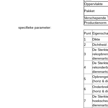
Oppervlakte
Pakket
Verschepende 
Productienorm
specifieke parameter:
Punt
Eigensch
1
Dikte
2
Dichtheid
De Sterkt
3
rekopbren
dierenarts
De Sterkt
4
rekonderb
dierenarts
Opbrengst
5
(horiz & d
Onderbrek
6
(horiz & d
De Sterkt
7
hoekscheu
dierenarts