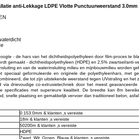
llatie anti-Lekkage LDPE Vlotte Punctuurweerstand 3.0m
EEN
waterdicht
ie
te - de hars van het dichtheidspolyethyleen door film-proces te blaze
t gemaakt - dichtheidspolyethyleen (HDPE) en 2,5% zwartsel/anti-ver
linsluiting en van de waterinsluiting milieu en mijnbouwmilieu worde
t speciaal geformuleerde en originele die polyethyleenhars, met ges
neerd, die tot zijn uitstekende weerstand tegen UVstraling en het zi
ia drievoudige co-extrusietechniek door het meest geavanceerde au
specificaties met superieure kwaliteit. De breedte kan 8m berei
, snelle plaatsing en gemakkelijk vervoer dan traditioneel beton, asfa
0.153.0mm & klanten ‚s vereiste
18m & klanten ‚s vereiste
50200m & klanten ‚s vereiste
HDPE
Zwart, Wit, Groen, Blauw & klanten ‚s vereiste