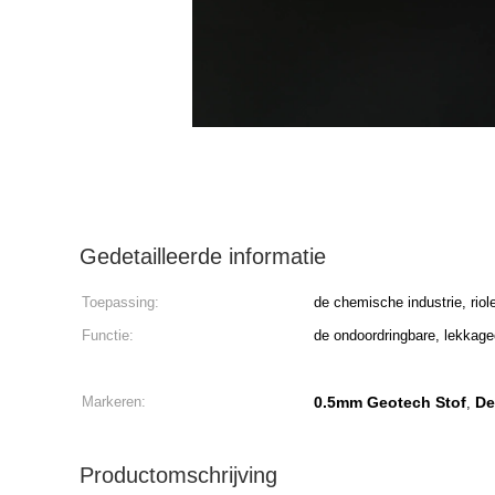
Gedetailleerde informatie
Toepassing:
de chemische industrie, riole
Functie:
de ondoordringbare, lekkage
Markeren:
0.5mm Geotech Stof
De
,
Productomschrijving