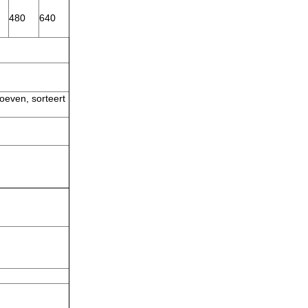
480
640
oeven, sorteert