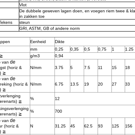
Vlot
De dubbele geweven lagen doen, en voegen riem twee & klan
in zakken toe
Tekens
steun
GRI, ASTM, GB of andere norm
appen
Eenheid
Dikte
mm
0,25
0,35
0,5
0,75
1
1.25
≧
g/m3
0,94
de
e van
gst (horiz &
N/mm
3.75
5
7.5
11
15
18
)
≧
de
e van
reking (horiz &
N/mm
6.75
13.5
19
20
27
33
)
≧
verlenging
%
12
ierenarts)
≧
ingsverlenging
%
700
ierenarts)
≧
de
e van
r (horiz &
N
31.25
45
62.5
93
125
156
)
≧