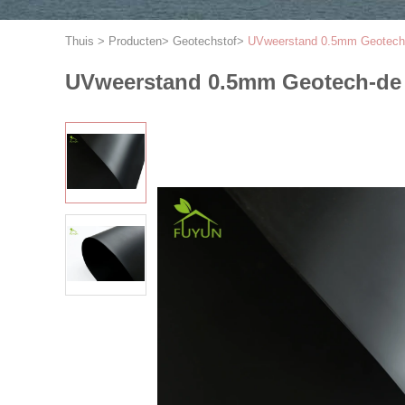
Thuis
>
Producten
>
Geotechstof
>
UVweerstand 0.5mm Geotech-de
UVweerstand 0.5mm Geotech-de St