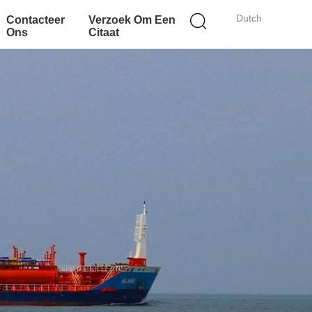
Dutch
Contacteer
Verzoek Om Een
Ons
Citaat