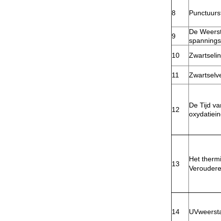
8
Punctuurs
De Weers
9
spannings
10
Zwartseli
11
Zwartselv
De Tijd va
12
oxydatiein
Het therm
13
Veroudere
14
UVweerst