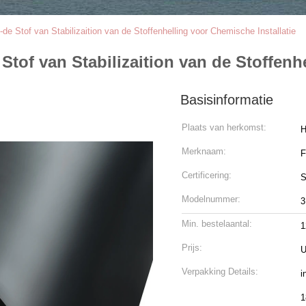
 Stof van Stabilizaition van de Stoffenhelling voor Chemische Installatie
of van Stabilizaition van de Stoffenhe
Basisinformatie
Plaats van herkomst:
H
Merknaam:
Certificering:
S
Modelnummer:
3
Min. bestelaantal:
1
Prijs:
U
Verpakking Details:
i
1