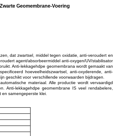
m Zwarte Geomembrane-Voering
n, dat zwartsel, middel tegen oxidatie, anti-veroudert en
oudert agent/absorbeermiddel anti-oxygen/UV/stabilisator
n gebruikt. Anti-lekkagehdpe geomembrana wordt gemaakt van
pecificeerd hoeveelheidszwartsel, anti-oxyderende, anti-
jn geschikt voor verschillende voorwaarden bijdragen.
tomatische materiaal. Alle productie wordt vervaardigd
ken. Anti-lekkagehdpe geomembrane IS veel rendabelere,
lt en samengeperste klei.