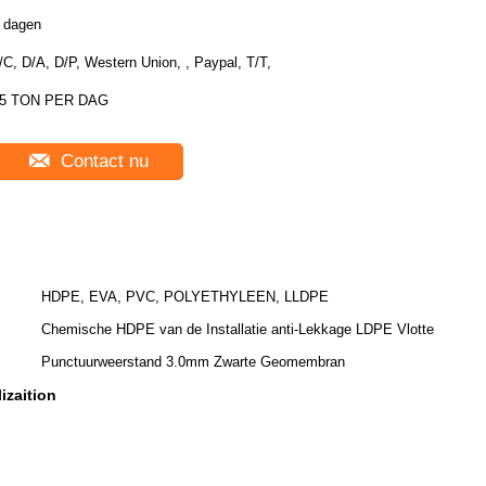
 dagen
/C, D/A, D/P, Western Union, , Paypal, T/T,
5 TON PER DAG
Contact nu
HDPE, EVA, PVC, POLYETHYLEEN, LLDPE
Chemische HDPE van de Installatie anti-Lekkage LDPE Vlotte
Punctuurweerstand 3.0mm Zwarte Geomembran
izaition