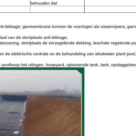
behouden dat
-lekkage; geomembrane kunnen de voeringen als vissenvijvers, garnal
al van de stortplaats anti-lekkage,
tsvoering, stortplaats de verzegelende dekking, leachate regelende po
e elektrische centrale en de behandeling van afvalwater plant pool
olhoop het uitlogen, hoopyard, oplossende tank, tank, opslaggebied, 