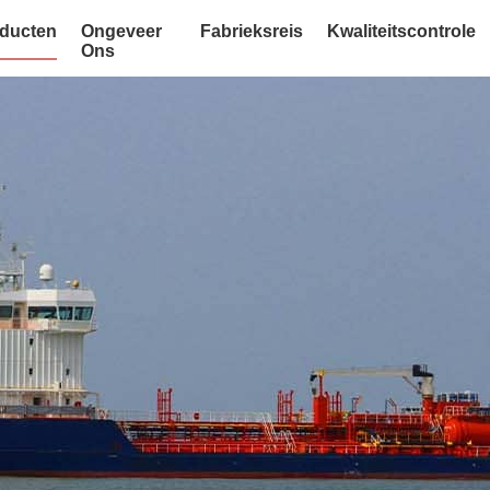
ducten
Ongeveer
Fabrieksreis
Kwaliteitscontrole
Ons