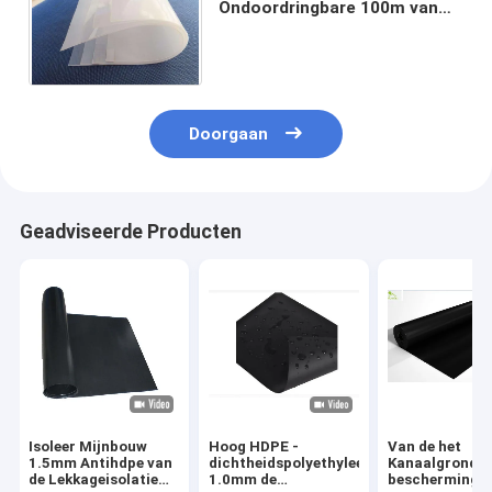
Ondoordringbare 100m van
het de Stoffenpolyethyleen
van Lengtegeotech de
Vijvervoeringen
Doorgaan
Geadviseerde Producten
Isoleer Mijnbouw
Hoog HDPE -
Van de het
1.5mm Antihdpe van
dichtheidspolyethyleen
Kanaalgrond v
de Lekkageisolatie
1.0mm de
beschermingsr