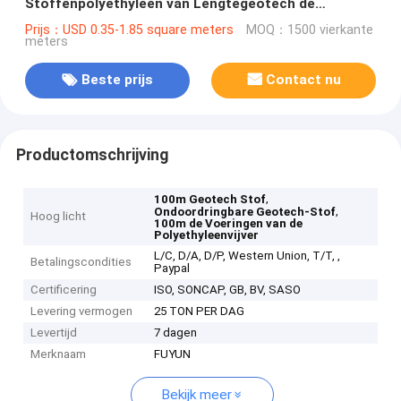
Stoffenpolyethyleen van Lengtegeotech de
Vijvervoeringen
Prijs：USD 0.35-1.85 square meters
MOQ：1500 vierkante
meters
Beste prijs
Contact nu
Productomschrijving
,
100m Geotech Stof
,
Ondoordringbare Geotech-Stof
Hoog licht
100m de Voeringen van de
Polyethyleenvijver
L/C, D/A, D/P, Western Union, T/T, ,
Betalingscondities
Paypal
Certificering
ISO, SONCAP, GB, BV, SASO
Levering vermogen
25 TON PER DAG
Levertijd
7 dagen
Merknaam
FUYUN
Bekijk meer