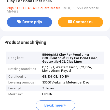
Clay For Pond Liner 55×6
Prijs：USD 1.45-4.5 Square Meter
MOQ：1550 Vierkante
Meters
Beste prijs
Contact nu
Productomschrijving
,
5500g/M2 Clay For Pond Liner
Hoog licht
,
GCL-Bentoniet Clay For Pond Liner
Geotextile GCL Clay Liner
D/P, T/T, Western Union, L/C, D/A,
Betalingscondities
MoneyGram, Paypal
Certificering
GB, EN, CE, ISO, BV
Levering vermogen
33500 Vierkante Meters per Dag
Levertijd
7 dagen
Merknaam
FUYUN
Bekijk meer