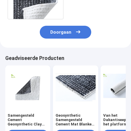
Geosynthetic Clay For
Pond Liner 55×6
Doorgaan
Geadviseerde Producten
Samengesteld
Geosynthetic
Van het
Cement
Samengesteld
Dakantiseepag
Geosynthetic Clay
Cement Mat Blanket
het platformhu
Liners For Reservoir
Concrete Clay Liners
de