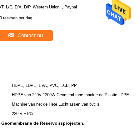
/T, L/C, D/A, D/P, Western Union, , Paypal
0 reeksen per dag
Contact nu
HDPE, LDPE, EVA, PVC, ECB, PP
HDPE van 220V 1200W Geomembrane maakte de Plastic LDPE
Machine van het de Hete Luchtlassen van pvc s
220 V ± 5%
 Geomembrane de Reservoirsprojecten
,