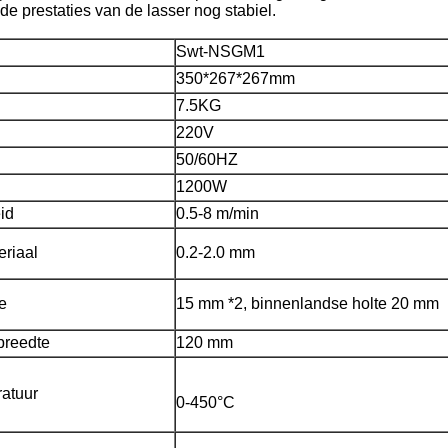
de prestaties van de lasser nog stabiel.
Swt-NSGM1
350*267*267mm
7.5KG
220V
50/60HZ
1200W
id
0.5-8 m/min
eriaal
0.2-2.0 mm
e
15 mm *2, binnenlandse holte 20 mm
breedte
120 mm
atuur
0-450°C