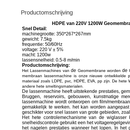
Productomschrijving
HDPE van 220V 1200W Geomembrane
Snel Detail:
machinegrootte: 350*267*267mm
gewicht: 7.5kg
frequentie: 50/60Hz
voltage: 220 V ± 5%
macht: 1200w
lassensnelheid: 0.5-8 m/min
Productomschrijving:
de
de
Het Lassenmachines van
Geomembrane worden
membraan lassenmachine is onze nieuwe ontwikkelde pr
materiaal zoals LDPE, pvc, HDPE, EVA, pp zijn. De hete Wi
andere hete smeltingsmaterialen.
De lassenmachine heeft uitstekende prestaties, gema
Bruggen, reservoirs, gebouwen, kunstmatige mere
lassenmachine wordt ontworpen om film/membraan
gemakkelijk te werken. het kan worden aangepast 
geschikter voor snel lassen van grote gebieden, zoa
Het hete controlemechanisme van de wiglasser k
snelheidscontrole gebruikt een het voltageregelgev
het nagelen prestaties wanneer het lopen. In het