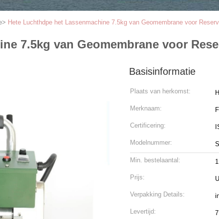
e
>
Hete Luchthdpe het Lassenmachine 7.5kg van Geomembrane voor Reservo
ine 7.5kg van Geomembrane voor Reser
Basisinformatie
Plaats van herkomst:
H
Merknaam:
Certificering:
I
Modelnummer:
S
Min. bestelaantal:
1
Prijs:
U
Verpakking Details:
i
Levertijd:
7