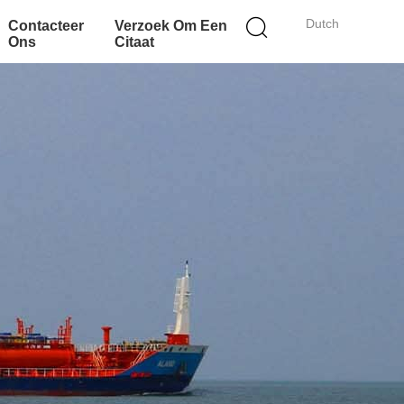
Dutch
Contacteer
Verzoek Om Een
Ons
Citaat