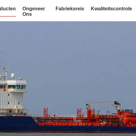
ducten
Ongeveer
Fabrieksreis
Kwaliteitscontrole
Ons