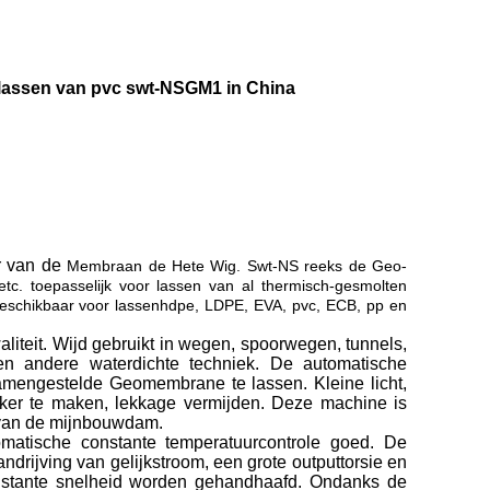
assen van pvc swt-NSGM1 in China
r van de
Membraan de Hete Wig. Swt-NS reeks de Geo-
. toepasselijk voor lassen van al thermisch-gesmolten
is beschikbaar voor lassenhdpe, LDPE, EVA, pvc, ECB, pp en
liteit. Wijd gebruikt in wegen, spoorwegen, tunnels,
 en andere waterdichte techniek. De automatische
engestelde Geomembrane te lassen. Kleine licht,
rker te maken, lekkage vermijden. Deze machine is
g van de mijnbouwdam.
matische constante temperatuurcontrole goed. De
rijving van gelijkstroom, een grote outputtorsie en
constante snelheid worden gehandhaafd. Ondanks de