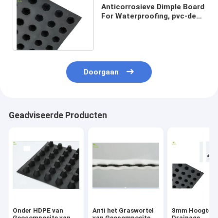
Anticorrosieve Dimple Board
For Waterproofing, pvc-de
Kelderverdieping van de
Afvoerkanaalraad
Doorgaan
Geadviseerde Producten
Onder HDPE van
Anti het Graswortel
8mm Hoogte Z
Geocomposite van
van Geocomposite
Drainage