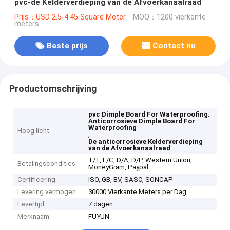
pvc-de Kelderverdieping van de Afvoerkanaalraad
Prijs：USD 2.5-4.45 Square Meter
MOQ：1200 vierkante
meters
Beste prijs
Contact nu
Productomschrijving
,
pvc Dimple Board For Waterproofing
Anticorrosieve Dimple Board For
Waterproofing
Hoog licht
,
De anticorrosieve Kelderverdieping
van de Afvoerkanaalraad
T/T, L/C, D/A, D/P, Western Union,
Betalingscondities
MoneyGram, Paypal
Certificering
ISO, GB, BV, SASO, SONCAP
Levering vermogen
30000 Vierkante Meters per Dag
Levertijd
7 dagen
Merknaam
FUYUN