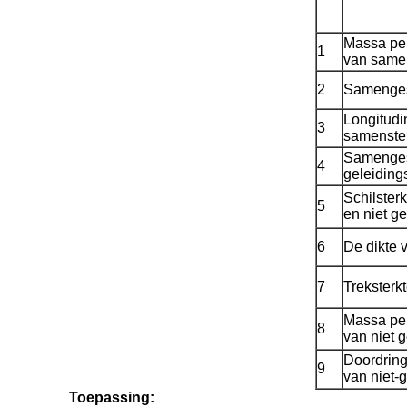
Massa pe
1
van samen
2
Samenges
Longitudi
3
samenstel
Samengest
4
geleidin
Schilster
5
en niet g
6
De dikte 
7
Treksterk
Massa pe
8
van niet 
Doordring
9
van niet-
Toepassing: