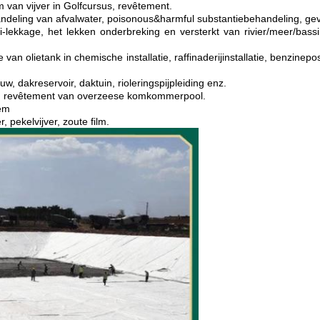
 van vijver in Golfcursus, revêtement.
andeling van afvalwater, poisonous&harmful substantiebehandeling, gev
-lekkage, het lekken onderbreking en versterkt van rivier/meer/bassi
e van olietank in chemische installatie, raffinaderijinstallatie, benzi
, dakreservoir, daktuin, rioleringspijpleiding enz.
ver, revêtement van overzeese komkommerpool.
eem
, pekelvijver, zoute film.