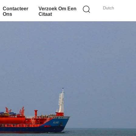
Dutch
Contacteer
Verzoek Om Een
Ons
Citaat