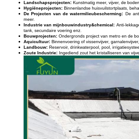
Landschapsprojecten:
Kunstmatig meer, vijver, de bodem
Hygiëneprojecten:
Binnenlandse huisvuilstortplaats, beh
De Projecten van de watermilieubescherming:
De anti
meer.
Industrie van mijnbouwindustry&chemical:
Anti-lekkag
tank, secundaire voering enz.
Bouwprojecten:
Ondergronds project van metro en de bouw
Aquicultuur:
Binnenvoering of vissenvijver, garnalenvij
Landbouw:
Reservoir, drinkwaterpool, pool, irrigatiesyst
Zoute Industrie:
Ingediend zout het kristalliseren van vijver