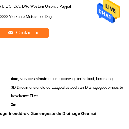
/T, L/C, D/A, D/P, Western Union, , Paypal
0000 Vierkante Meters per Dag
Contact nu
dam, vervoersinfrastructuur, spoorweg, ballastbed, bestrating
3D Driedimensionele de Laagballastbed van Drainagegeocomposite
beschermt Filter
3m
hoge bloeddruk
Samengestelde Drainage Geomat
,