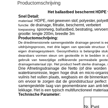
Productomschrijving
Het ballastbed beschermt HDPE 
Snel Detail:
HDPE, niet geweven stof, polyester, polye
materiaal:
de drainage, filtratie, beschermt, verbetert
functie:
spoorweg, ballastbed, bestrating, vervoer
toepassing:
grootte: lengte 200m, breedte 3m
Productomschrijving:
De driedimensionele samengestelde drainage geonet is ee
uitdrijvingsproces, met drie lagen van speciale structuur
eigen drainagesysteem. Geosynthetics is belangrijke stu
dwarsbars vormen steun om geotextile in te bedden in 
gebruik van tweezijdige zelfklevende permeabele geotex
drainagemateriaal zijn. Het product heeft sterke drainage
Drie Afmetingsdrainage die Netto (of drie worde
watertransmissie, tegen hoge druk en micro-organism
vuilnis het vullen plaats, wegbasis en de binnenkant
om ervoor te zorgen dat de grondstructuur perfect i
samengestelde laag van geomembrane aan anti-lekkag
lekkage. Het is een typisch multifunctioneel materiaa
Technische Parameter:
Nr.
Punt