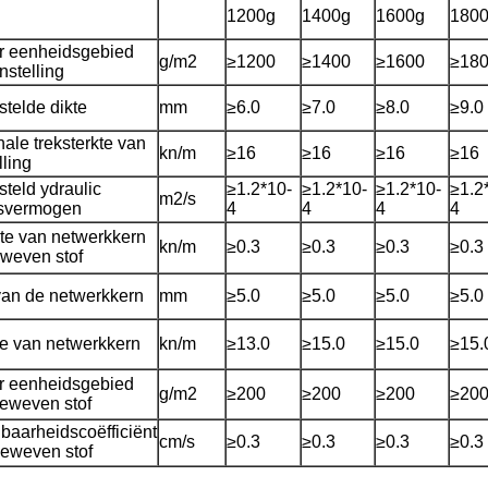
1200g
1400g
1600g
180
r eenheidsgebied
g/m2
≥1200
≥1400
≥1600
≥18
stelling
telde dikte
mm
≥6.0
≥7.0
≥8.0
≥9.0
nale treksterkte van
kn/m
≥16
≥16
≥16
≥16
ling
eld ydraulic
≥1.2*10-
≥1.2*10-
≥1.2*10-
≥1.2
m2/s
gsvermogen
4
4
4
4
kte van netwerkkern
kn/m
≥0.3
≥0.3
≥0.3
≥0.3
eweven stof
van de netwerkkern
mm
≥5.0
≥5.0
≥5.0
≥5.0
te van netwerkkern
kn/m
≥13.0
≥15.0
≥15.0
≥15.
r eenheidsgebied
g/m2
≥200
≥200
≥200
≥20
geweven stof
baarheidscoëfficiënt
cm/s
≥0.3
≥0.3
≥0.3
≥0.3
geweven stof