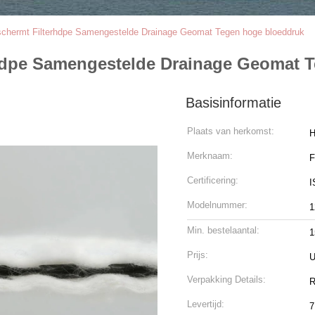
eschermt Filterhdpe Samengestelde Drainage Geomat Tegen hoge bloeddruk
rhdpe Samengestelde Drainage Geomat 
Basisinformatie
Plaats van herkomst:
H
Merknaam:
Certificering:
I
Modelnummer:
1
Min. bestelaantal:
1
Prijs:
U
Verpakking Details:
R
Levertijd:
7