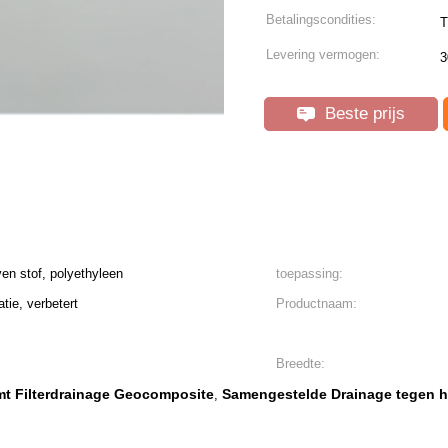
Betalingscondities:
T
Levering vermogen:
3
Beste prijs
en stof, polyethyleen
toepassing:
atie, verbetert
Productnaam:
Breedte:
mt Filterdrainage Geocomposite
Samengestelde Drainage tegen 
,