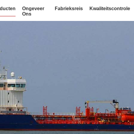
ducten
Ongeveer
Fabrieksreis
Kwaliteitscontrole
Ons