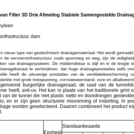
van Filter 3D Drie Afmeting Stabiele Samengestelde Drain
thyleen
sinfrastructuur, dam
n nieuw type van geotechnisch drainagemateriaal. Het wordt gemaakt 
. In de vervoersinfrastructuur zoals spoorweg en weg, zijn de veiligh
kken van drainagesysteem. De middendiebar is stijf en in de lengte
drainagekanaal te verhinderen, dat hoge drainageprestaties zelfs o
tile heeft de uitvoerige prestaties van de ventilatiebescherming v
, sterkte met grote trekspanning, corrosieweerstand, zure en alkaliwe
n genoemd burgerlijke drainageraad, de raad van de tunneld
e heeft, anti-uv. Het kan in plaats van het traditionele grint
 van de tunnel die met plastic netto en doordrongen geotextile
s, en er zijn geen structurele misvorming of instorting. In p
e worden geselecteerd. Daarom combineert het product eigenlij
l.
Standaardwaarde
Eenheid