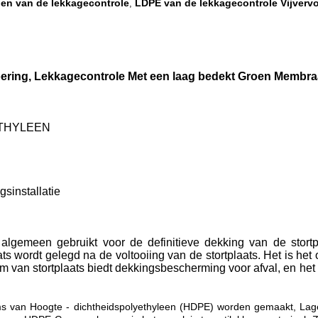
gen van de lekkagecontrole
LDPE van de lekkagecontrole Vijverv
,
ring, Lekkagecontrole Met een laag bedekt Groen Membra
ETHYLEEN
gsinstallatie
gemeen gebruikt voor de definitieve dekking van de stortpl
s wordt gelegd na de voltooiing van de stortplaats. Het is he
eem van stortplaats biedt dekkingsbescherming voor afval, en he
ms van Hoogte - dichtheidspolyethyleen (HDPE) worden gemaakt, Lage 