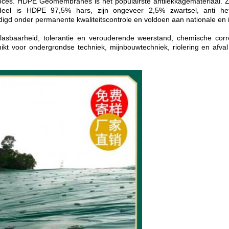
oces. HDPE Geomembranes is het populairste antilekkagemateriaal. Zij
deel is HDPE 97,5% hars, zijn ongeveer 2,5% zwartsel, anti h
rdigd onder permanente kwaliteitscontrole en voldoen aan nationale en 
lasbaarheid, tolerantie en verouderende weerstand, chemische corro
ikt voor ondergrondse techniek, mijnbouwtechniek, riolering en afval
Laat een bericht achter
We bellen je snel terug!