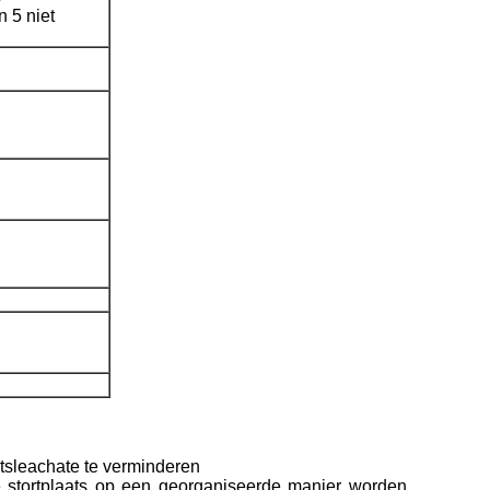
n 5 niet
atsleachate te verminderen
e stortplaats op een georganiseerde manier worden