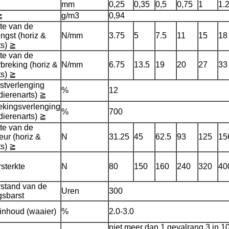
mm
0,25
0,35
0,5
0,75
1
1.
≧
g/m3
0,94
te van de
ngst (horiz &
N/mm
3.75
5
7.5
11
15
18
ts) ≧
te van de
breking (horiz &
N/mm
6.75
13.5
19
20
27
33
ts) ≧
stverlenging
%
12
 dierenarts) ≧
ekingsverlenging
%
700
 dierenarts) ≧
te van de
ur (horiz &
N
31.25
45
62.5
93
125
15
ts) ≧
sterkte
N
80
150
160
240
320
40
stand van de
Uren
300
gsbarst
inhoud (waaier)
%
2.0-3.0
niet meer dan 1 gevalrang 3 in 1