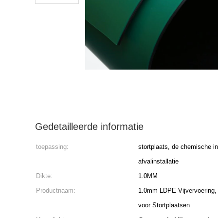
Gedetailleerde informatie
toepassing:
stortplaats, de chemische indu
afvalinstallatie
Dikte:
1.0MM
Productnaam:
1.0mm LDPE Vijvervoering,
voor Stortplaatsen