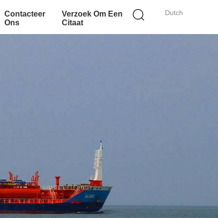
Dutch
Contacteer
Verzoek Om Een
Ons
Citaat