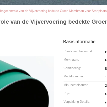
agecontrole van de Vijvervoering bedekte Groen Membraan voor Stortplaats
le van de Vijvervoering bedekte Groe
Basisinformatie
Plaats van herkomst:
H
Merknaam:
Certificering:
I
Modelnummer:
1
Min. bestelaantal:
2
Prijs:
U
Verpakking Details:
i