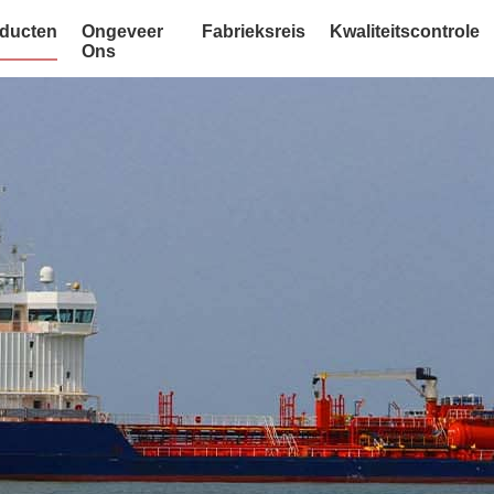
ducten
Ongeveer
Fabrieksreis
Kwaliteitscontrole
Ons