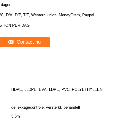
 dagen
/C, D/A, D/P, T/T, Western Union, MoneyGram, Paypal
5 TON PER DAG
Contact nu
HDPE, LLDPE, EVA, LDPE, PVC, POLYETHYLEEN
de lekkagecontrole, versterkt, behandelt
5.5m