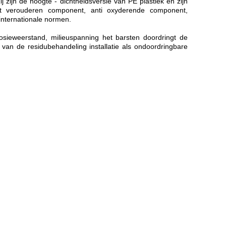
 zijn de hoogte - dichtheidsversie van PE plastiek en zijn
et verouderen component, anti oxyderende component,
internationale normen.
sieweerstand, milieuspanning het barsten doordringt de
 van de residubehandeling installatie als ondoordringbare