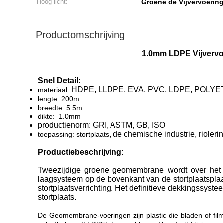
Hoog licht:
Groene de Vijvervoerin
Productomschrijving
1.0mm LDPE Vijvervoe
Snel Detail:
HDPE, LLDPE, EVA, PVC, LDPE, POLY
materiaal:
lengte: 200m
breedte: 5.5m
dikte: 1.0mm
productienorm: GRI, ASTM, GB, ISO
, de chemische industrie, riolerin
toepassing: stortplaats
Productiebeschrijving:
Tweezijdige groene geomembrane wordt over het al
laagsysteem op de bovenkant van de stortplaatsplaat
stortplaatsverrichting. Het definitieve dekkingssyst
stortplaats.
De Geomembrane-voeringen zijn plastic die bladen of fil