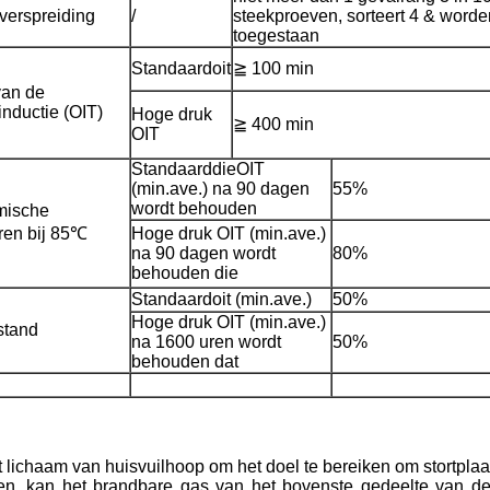
verspreiding
/
steekproeven, sorteert 4 & worde
toegestaan
Standaardoit
≧ 100 min
van de
inductie (OIT)
Hoge druk
≧ 400 min
OIT
StandaarddieOIT
(min.ave.) na 90 dagen
55%
wordt behouden
mische
ren bij 85℃
Hoge druk OIT (min.ave.)
na 90 dagen wordt
80%
behouden die
Standaardoit (min.ave.)
50%
Hoge druk OIT (min.ave.)
tand
na 1600 uren wordt
50%
behouden dat
et lichaam van huisvuilhoop om het doel te bereiken om stortpla
ren, kan het brandbare gas van het bovenste gedeelte van d