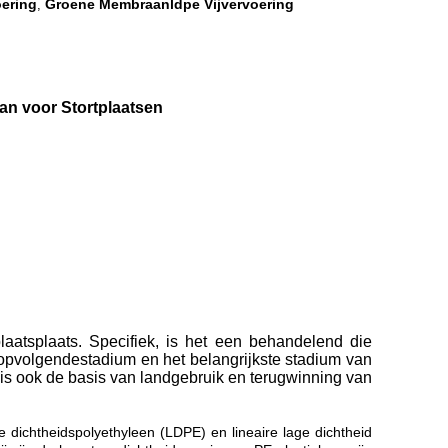
oering
Groene Membraanldpe Vijvervoering
,
an voor Stortplaatsen
aatsplaats. Specifiek, is het een behandelend die
t opvolgendestadium en het belangrijkste stadium van
t is ook de basis van landgebruik en terugwinning van
dichtheidspolyethyleen (LDPE) en lineaire lage dichtheid