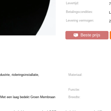
Levertijd:
7
Betalingscondities:
L
Levering vermogen:
2
Beste prijs
strie, rioleringsinstallatie,
Materiaal:
Functie:
 Met een laag bedekt Groen Membraan
Breedte: