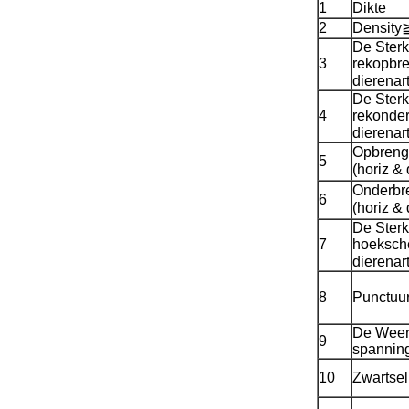
1
Dikte
2
Density
De Sterk
3
rekopbre
dierenar
De Sterk
4
rekonder
dierenar
Opbreng
5
(horiz &
Onderbr
6
(horiz &
De Sterk
7
hoeksche
dierenar
8
Punctuur
De Weer
9
spannin
10
Zwartsel