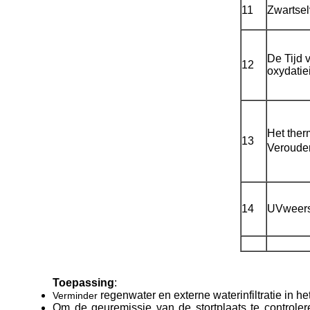
11
Zwartsel
De Tijd 
12
oxydatie
Het ther
13
Veroude
14
UVweers
Toepassing
:
regenwater en externe waterinfiltratie in h
Verminder
Om de geuremissie van de stortplaats te controle