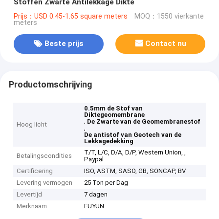
Stoffen Zwarte Antilekkage Dikte
Prijs：USD 0.45-1.65 square meters
MOQ：1550 vierkante
meters
Beste prijs
Contact nu
Productomschrijving
0.5mm de Stof van
Diktegeomembrane
,
De Zwarte van de Geomembranestof
Hoog licht
,
De antistof van Geotech van de
Lekkagedekking
T/T, L/C, D/A, D/P, Western Union, ,
Betalingscondities
Paypal
Certificering
ISO, ASTM, SASO, GB, SONCAP, BV
Levering vermogen
25 Ton per Dag
Levertijd
7 dagen
Merknaam
FUYUN