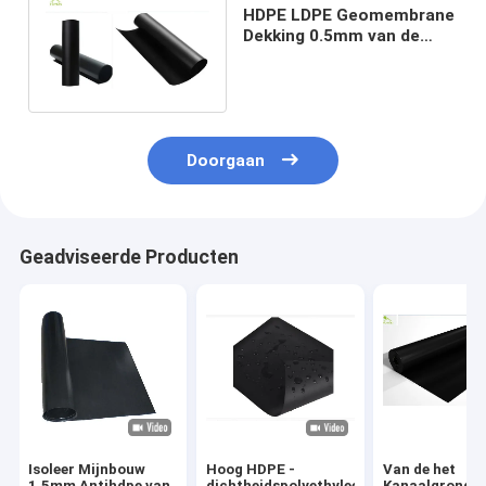
HDPE LDPE Geomembrane
Dekking 0.5mm van de
Stoffen Zwarte
Antilekkage Dikte
Doorgaan
Geadviseerde Producten
Isoleer Mijnbouw
Hoog HDPE -
Van de het
1.5mm Antihdpe van
dichtheidspolyethyleen
Kanaalgrond v