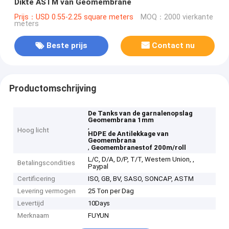
Dikte ASTM van Geomembrane
Prijs：USD 0.55-2.25 square meters
MOQ：2000 vierkante
meters
Beste prijs
Contact nu
Productomschrijving
De Tanks van de garnalenopslag
Geomembrana 1mm
,
Hoog licht
HDPE de Antilekkage van
Geomembrana
,
Geomembranestof 200m/roll
L/C, D/A, D/P, T/T, Western Union, ,
Betalingscondities
Paypal
Certificering
ISO, GB, BV, SASO, SONCAP, ASTM
Levering vermogen
25 Ton per Dag
Levertijd
10Days
Merknaam
FUYUN