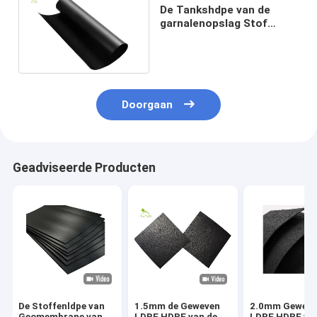
De Tankshdpe van de
garnalenopslag Stof
1.0mm Dikte ASTM van
Geomembrane
Doorgaan
Geadviseerde Producten
De Stoffenldpe van
1.5mm de Geweven
2.0mm Gewev
Geomembrane van
LDPE HDPE van de
LDPE HDPE va