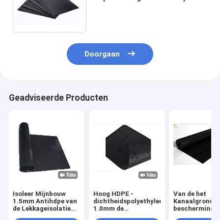
de Lekkagedekking LDPE
Zwarte Geomembrane
Stoffenvoeringen
Doorgaan
Geadviseerde Producten
Isoleer Mijnbouw
Hoog HDPE -
Van de het
1.5mm Antihdpe van
dichtheidspolyethyleen
Kanaalgrond v
de Lekkageisolatie
1.0mm de
beschermingsr
LDPE Zwarte
Stoffenvoeringen
Bouw 0.75mm