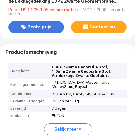
de Lekkagedekking LDPE Zwarte Geomembrane
Stoffenvoeringen
Prijs：USD 1.05-1.95 square meters
MOQ：2000 vierkante
meter
Beste prijs
Contact nu
Productomschrijving
,
LDPE Zwarte Geotextile Stof
Hoog licht
,
1.0mm Zwarte Geotextile Stof
Antilekkage Zwarte Geofabric
T/T, L/C, D/A, D/P, Western Union,
Betalingscondities
MoneyGram, Paypal
Certificering
ISO, ASTM, SASO, GB, SONCAP, BV
Levering vermogen
25 Ton per Dag
Levertijd
7 dagen
Merknaam
FUYUN
Bekijk meer