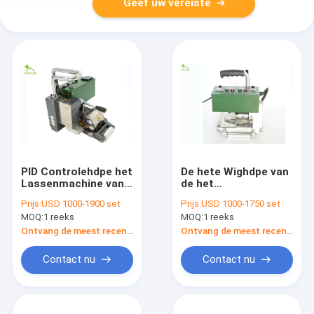
Geef uw vereiste
PID Controlehdpe het
De hete Wighdpe van
Lassenmachine van
de het
Geomembrane om
Lassenmachine van
Prijs:
USD 1000-1900 set
Prijs:
USD 1000-1750 set
het Waterdicht
Geomembrane Snelle
MOQ:
1 reeks
MOQ:
1 reeks
maken Projecten Te
Snelheid 50/60Hz
bouwen
Ontvang de meest recente Prijs
Ontvang de meest recente Prijs
Contact nu
Contact nu