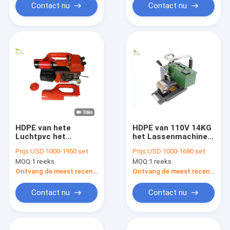
Contact nu
Contact nu
HDPE van hete
HDPE van 110V 14KG
Luchtpvc het
het Lassenmachine
Lassenmachine
van Geomembrane
Prijs:
USD 1000-1950 set
Prijs:
USD 1000-1680 set
1.0mm van
voor 3mm de Voering
MOQ:
1 reeks
MOQ:
1 reeks
Geomembrane Dikte
van Diktefishpond
Ontvang de meest recente Prijs
Ontvang de meest recente Prijs
Contact nu
Contact nu