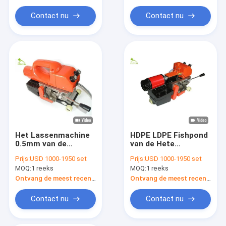
verwijderende van
Vijver
Contact nu
Contact nu
Het Lassenmachine
HDPE LDPE Fishpond
0.5mm van de
van de Hete
Geomembranevoering
Luchtpvc van de
Prijs:
USD 1000-1950 set
Prijs:
USD 1000-1950 set
HDPE voor
Garnalentank Lasser
MOQ:
1 reeks
MOQ:
1 reeks
Stortplaatsen
0.7mm
Fishpond
Ontvang de meest recente Prijs
Ontvang de meest recente Prijs
Contact nu
Contact nu