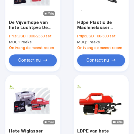
Fabrieksreis
Kwaliteitscontrole
De Vijverhdpe van
Hdpe Plastic de
hete Luchtpvc De
Machinelasser
Contacteer ons
steel verwijderende
Portable For Flooring
Prijs:
USD 1000-2550 set
Prijs:
USD 100-500 set
van het
van het Hete
MOQ:
1 reeks
MOQ:
1 reeks
Lassenmachine
Luchtlassen
Verzoek om een Citaat
0.55mm van
Ontvang de meest recente Prijs
Ontvang de meest recente Prijs
Geomembrane Dikte
News
Contact nu
Contact nu
Geotechstof
Geomembranestof
composiet geomembraan
Niet-geweven Geotextile Stof
Hete Wiglasser
LDPE van hete