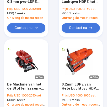
0.8mm pvc-LDPE
Luchtpvc HDPE het
Glasvezel geogrid
HDPE voor
Lassenmachine
Prijs:
USD 1000-2250 set
Prijs:
USD 1000-2150 set
Waterstorage-Vijver
0.75mm van
MOQ:
Erosiecontrole Geomat
1 reeks
MOQ:
1 reeks
Geomembrane Dikte
Ontvang de meest recente Prijs
Ontvang de meest recente Prijs
Hdpe Geocell
Contact nu
Contact nu
Drainage Geocomposite
De Voeringen van de Geosyntheticklei
Hdpe het Lassenmachine van Geomembrane
Transportbandrol Productiemachine
Geotextile Project
De Machine van het
0.2mm LDPE van
Signaal Elektronische Kabel
de Stoffenlassen van
Hete Luchtpvc HDPE
de
de Machine van het
Prijs:
USD 1000-2050 set
Prijs:
USD 1000-1950 set
Geomembranevoering
Voeringslassen voor
MOQ:
1 reeks
MOQ:
1 reeks
1,0 Mm-HDPE LLDPE
Waterstorage-Vijver
Mijnbouw De steel
Ontvang de meest recente Prijs
Ontvang de meest recente Prijs