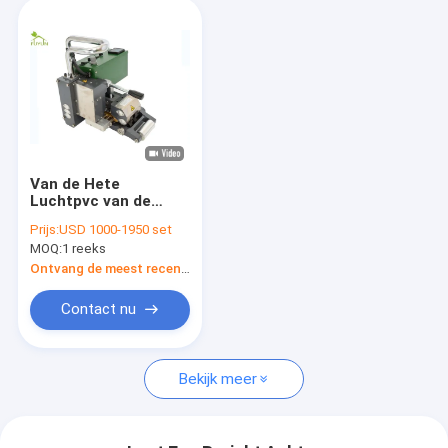
Van de Hete
Luchtpvc van de
regenwateropslag
Prijs:
USD 1000-1950 set
Lasser 1.0mm voor
MOQ:
1 reeks
PE HDPE LDPE
Geomembrane
Ontvang de meest recente Prijs
Voering
Contact nu
Bekijk meer