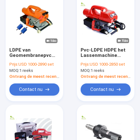
LDPE van
Pvc-LDPE HDPE het
Geomembranepvc
Lassenmachine
HDPE Machine van
0.25mm van
Prijs:
USD 1000-2890 set
Prijs:
USD 1000-2850 set
het Voeringslassen
Geomembrane Dikte
MOQ:
1 reeks
MOQ:
1 reeks
0.35mm Dikte
Ontvang de meest recente Prijs
Ontvang de meest recente Prijs
Contact nu
Contact nu
Huis
Producten
Ongeveer ons