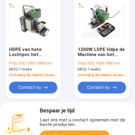
HDPE van hete
1200W LDPE Hdpe de
Luchtpvc het
Machine van het
Lassenmachine van
Bladlassen, 2mm het
Prijs:
USD 1000-1800 set
Prijs:
USD 1000-1800 set
Geomembrane voor
Lassenmachine van
MOQ:
1 reeks
MOQ:
1 reeks
1.5mm Vijvervoering
de Vijvervoering
14KG
Ontvang de meest recente Prijs
Ontvang de meest recente Prijs
Contact nu
Contact nu
Bespaar je tijd
Laat ons met u contact opnemen met de
beste producten.