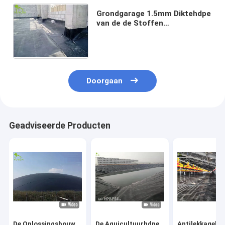
Grondgarage 1.5mm Diktehdpe
van de de Stoffen
Vochtbestendige Techniek van
Geomembrane het
Projectoplossing
Doorgaan
Geadviseerde Producten
De Oplossingsbouw
De Aquicultuurhdpe
Antilekkagele