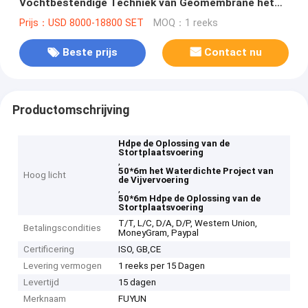
Vochtbestendige Techniek van Geomembrane het
Projectoplossing
Prijs：USD 8000-18800 SET
MOQ：1 reeks
Beste prijs
Contact nu
Productomschrijving
Hdpe de Oplossing van de
Stortplaatsvoering
,
50*6m het Waterdichte Project van
Hoog licht
de Vijvervoering
,
50*6m Hdpe de Oplossing van de
Stortplaatsvoering
T/T, L/C, D/A, D/P, Western Union,
Betalingscondities
MoneyGram, Paypal
Certificering
ISO, GB,CE
Levering vermogen
1 reeks per 15 Dagen
Levertijd
15 dagen
Merknaam
FUYUN