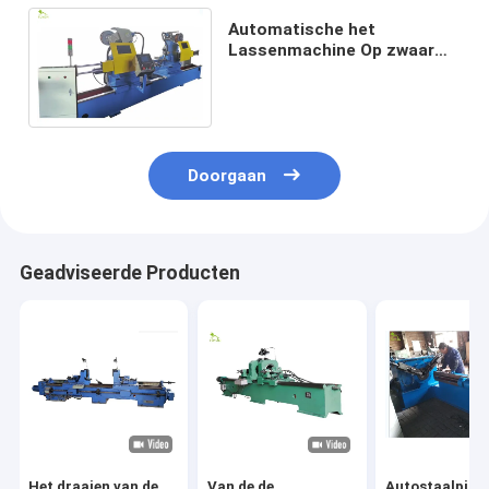
Automatische het
Lassenmachine Op zwaar
werk berekende Dia 219mm
van de Transportbandrol
Doorgaan
Geadviseerde Producten
Het draaien van de
Van de de
Autostaalpijp