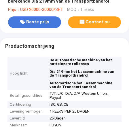
berekende Dia 219mm van de Transportbandrol
Prijs：USD 20000-30000/SET
MOQ：1 reeks
Beste prijs
Contact nu
Productomschrijving
De automatische machine van het
nuttelozere rollassen
,
Dia 219mm het Lassenmachine van
Hoog licht
de Transportbandrol
,
Automatische het Lassenmachine
van de Transportbandrol
T/T, L/C, D/A, D/P, Western Union, ,
Betalingscondities
Paypal
Certificering
ISO, GB, CE
Levering vermogen
1 REEKS PER 25 DAGEN
Levertijd
25 Dagen
Merknaam
FUYUN