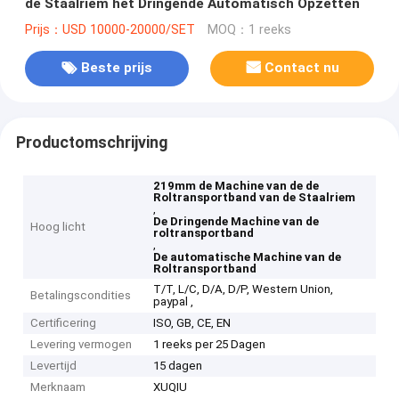
de Staalriem het Dringende Automatisch Opzetten
Prijs：USD 10000-20000/SET
MOQ：1 reeks
Beste prijs
Contact nu
Productomschrijving
219mm de Machine van de de
Roltransportband van de Staalriem
,
De Dringende Machine van de
Hoog licht
roltransportband
,
De automatische Machine van de
Roltransportband
T/T, L/C, D/A, D/P, Western Union,
Betalingscondities
paypal ,
Certificering
ISO, GB, CE, EN
Levering vermogen
1 reeks per 25 Dagen
Levertijd
15 dagen
Merknaam
XUQIU