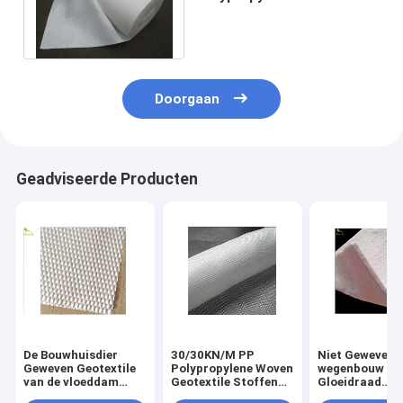
Gloeidraad Voering In te
ademen 800gsm
Doorgaan
Geadviseerde Producten
De Bouwhuisdier
30/30KN/M PP
Niet Geweven 
Geweven Geotextile
Polypropylene Woven
wegenbouw Ko
van de vloeddam
Geotextile Stoffen
Gloeidraad
Stoffensterkte Met
Lage Misvorming
Geotextile