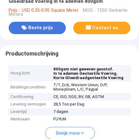
Gloeidraad Voering In te ademen 800gsm
Prijs：USD 0.35-0.95 Square Meter
MOQ：1550 Vierkante
Meters
Beste prijs
Contact nu
Productomschrijving
,
800gsm niet geweven geostof
Hoog licht
,
In te ademen Geotextile Voering
Korte Gloeidraadgeotextile Voering
T/T, D/A, Western Union, D/P,
Betalingscondities
MoneyGram, L/C, Paypal
Certificering
CE, ISO, SGS, BV, GB, ASTM
Levering vermogen
28,5 Ton per Dag
Levertijd
7 dagen
Merknaam
FUYUN
Bekijk meer