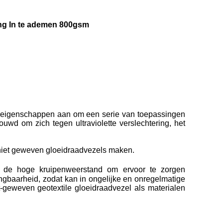
ing In te ademen 800gsm
n eigenschappen aan om een serie van toepassingen
wd om zich tegen ultraviolette verslechtering, het
e niet geweven gloeidraadvezels maken.
n
de hoge kruipenweerstand om
ervoor te zorgen
ingbaarheid, zodat kan in ongelijke en onregelmatige
t-geweven geotextile gloeidraadvezel als materialen