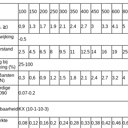
100
150
200
250
300
350
400
450
500
600
80
0,9
1.3
1.7
1.9
2.1
2.4
2.7
3
3.3
4.1
5
, ≧)
wijking
-0.5
rstand
2.5
4.5
6.5
8
9.5
11
12.5
14
16
19
25
 bij
25-100
ing (%)
Barsten
Laat een bericht achter
0,3
0,6
0,9
1.2
1.5
1.8
2.1
2.4
2.7
3.2
4
KN)
We bellen je snel terug!
rdige
O90
0.07-0.2
baarheid
KX (10-1-10-3)
rkte
0,08
0,12
0,16
0,2
0,24
0,28
0,33
0,38
0,42
0,46
0,