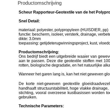
Productomschrijving
Scheur Rapporteur-Geotextile van de het Polypr
Snel Detail:
materiaal: polyester, polypropyleen (HUISDIER, pp)
functie: bescherm, isoleer, versterk, drainage, verbet
dikte: 3.0mm
toepassing: getijdeterugwinningsproject, kust, vloe
Productomschrijving:
Ons bedrijf biedt een uitgebreide waaier van gew
aan te passen. Deze die geotextile stoffen met 10
rotten, biologische degradatie, en het natuurlijke al
Wanneer het garen lang is, kan het
niet geweven glo
De korte niet-geweven geotextile gloeidraadveze
handhaaft structuurstabiliteit, hoge vlakke drainage,
stichting, vooral overzeese kustbasissen worden t
gebruiken.
Technische Parameters: