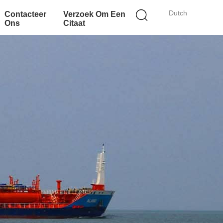
Dutch
Contacteer
Verzoek Om Een
Ons
Citaat