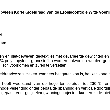
opyleen Korte Gloeidraad van de Erosiecontrole Witte Voer
er
ddam
even en niet-geweven geotextiles met gevarieerde gewichten e
0%-polypropyleen grondstoffen worden ontworpen worden gebou
kalisch voorkomen en zuren te verzetten.
eidraadvezels
maken
, wanneer het garen kort is, het kan kort
l heeft
weerstand van
op hoge temperatuur tot 230℃ e
hoge verlenging onder bepaalde spanning en
verticale doordr
oegepast. Veel
getijdeterugwinnings
projecten kunnen korte nie