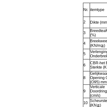
Nr.
itemtype
2
Dikte (mm
Breedteaf
3
(%)
Breekwee
4
(KN/m≧)
Verlenging
5
Onderbrek
CBR-het 
6
Sterkte (
Gelijkwaa
8
Opening 
(O95) mm
Verticale
9
Doordring
(cm/s)
Scheurste
10
(KN≧)