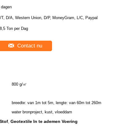
 dagen
/T, D/A, Western Union, D/P, MoneyGram, L/C, Paypal
8,5 Ton per Dag
Contact nu
800 g/㎡
breedte: van 1m tot 5m, lengte: van 60m tot 260m
water bronproject, kust, vloeddam
Stof
Geotextile In te ademen Voering
,