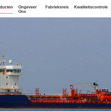
ducten
Ongeveer
Fabrieksreis
Kwaliteitscontrole
Ons