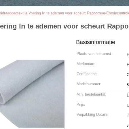
eidraadgeotextile Voering In te ademen voor scheurt Rapporteur-Erosiecontrol
oering In te ademen voor scheurt Rappo
Basisinformatie
Plaats van herkomst:
H
Merknaam:
Certificering:
C
Modelnummer:
8
Min. bestelaantal:
1
Prijs:
U
Verpakking Details:
i
v