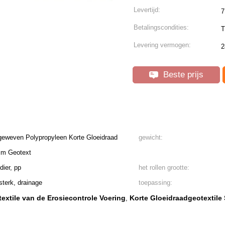
Levertijd:
7
Betalingscondities:
T
Levering vermogen:
2
Beste prijs
-geweven Polypropyleen Korte Gloeidraad
gewicht:
sm Geotext
dier, pp
het rollen grootte:
sterk, drainage
toepassing:
extile van de Erosiecontrole Voering
Korte Gloeidraadgeotextile 
,