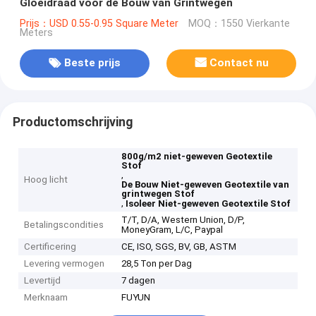
Gloeidraad voor de Bouw van Grintwegen
Prijs：USD 0.55-0.95 Square Meter
MOQ：1550 Vierkante
Meters
Beste prijs
Contact nu
Productomschrijving
800g/m2 niet-geweven Geotextile
Stof
,
Hoog licht
De Bouw Niet-geweven Geotextile van
grintwegen Stof
,
Isoleer Niet-geweven Geotextile Stof
T/T, D/A, Western Union, D/P,
Betalingscondities
MoneyGram, L/C, Paypal
Certificering
CE, ISO, SGS, BV, GB, ASTM
Levering vermogen
28,5 Ton per Dag
Levertijd
7 dagen
Merknaam
FUYUN