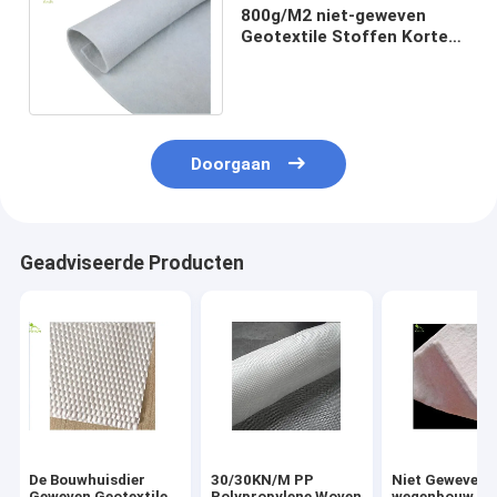
800g/M2 niet-geweven
Geotextile Stoffen Korte
Gloeidraad voor de Bouw
van Grintwegen
Doorgaan
Geadviseerde Producten
De Bouwhuisdier
30/30KN/M PP
Niet Geweven 
Geweven Geotextile
Polypropylene Woven
wegenbouw Ko