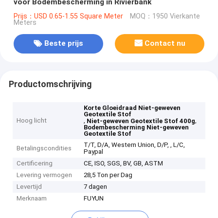
voor Bodembescherming in Rivierbank
Prijs：USD 0.65-1.55 Square Meter
MOQ：1950 Vierkante
Meters
Beste prijs
Contact nu
Productomschrijving
Korte Gloeidraad Niet-geweven
Geotextile Stof
Hoog licht
,
,
Niet-geweven Geotextile Stof 400g
Bodembescherming Niet-geweven
Geotextile Stof
T/T, D/A, Western Union, D/P, , L/C,
Betalingscondities
Paypal
Certificering
CE, ISO, SGS, BV, GB, ASTM
Levering vermogen
28,5 Ton per Dag
Levertijd
7 dagen
Merknaam
FUYUN