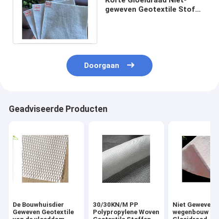
geweven Geotextile Stof
400g voor
Bodembescherming in
Rivierbank
Doorgaan
Geadviseerde Producten
De Bouwhuisdier
30/30KN/M PP
Niet Geweven 
Geweven Geotextile
Polypropylene Woven
wegenbouw Ko