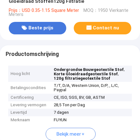
Gloeidraad Stoffen120g Filtratie
Prijs：USD 0.35-1.15 Square Meter
MOQ：1950 Vierkante
Meters
Beste prijs
Contact nu
Productomschrijving
,
Ondergrondse Bouwgeotextile Stof
Hoog licht
,
Korte Gloeidraadgeotextile Stof
120g filtratiegeotextile Stof
T/T, D/A, Western Union, D/P, , L/C,
Betalingscondities
Paypal
Certificering
CE, ISO, SGS, BV, GB, ASTM
Levering vermogen
28,5 Ton per Dag
Levertijd
7 dagen
Merknaam
FUYUN
Bekijk meer