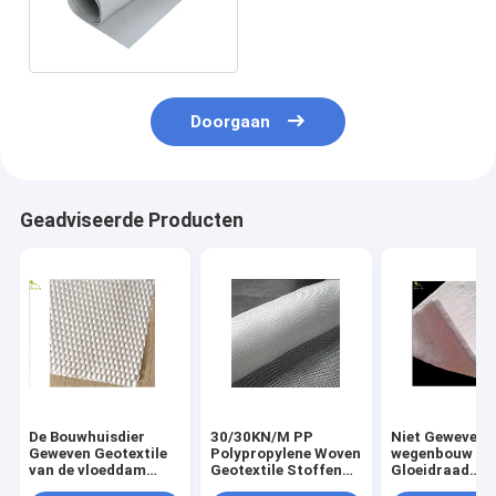
Gloeidraad Stoffen120g
Filtratie
Doorgaan
Geadviseerde Producten
De Bouwhuisdier
30/30KN/M PP
Niet Geweven 
Geweven Geotextile
Polypropylene Woven
wegenbouw Ko
van de vloeddam
Geotextile Stoffen
Gloeidraad
Stoffensterkte Met
Lage Misvorming
Geotextile