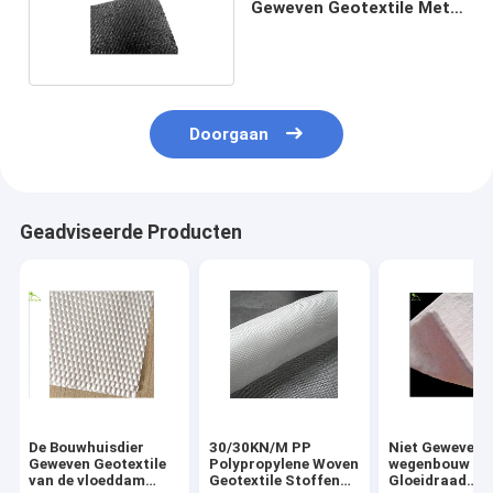
Geweven Geotextile Met
grote trekspanning 80/80
KN/M
Doorgaan
Geadviseerde Producten
De Bouwhuisdier
30/30KN/M PP
Niet Geweven 
Geweven Geotextile
Polypropylene Woven
wegenbouw Ko
van de vloeddam
Geotextile Stoffen
Gloeidraad