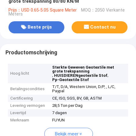
grote trekspanning 80/80 KN/M
Prijs：USD 0.65-5.05 Square Meter
MOQ：2050 Vierkante
Meters
Beste prijs
Contact nu
Productomschrijving
Sterkte Geweven Geotextile met
grote trekspanning
Hoog licht
,
,
HUISDIERENgeotextile Stof
Pp-Geotextile Stof
T/T, D/A, Western Union, D/P, , L/C,
Betalingscondities
Paypal
Certificering
CE, ISO, SGS, BV, GB, ASTM
Levering vermogen
28,5 Ton per Dag
Levertijd
7 dagen
Merknaam
FUYUN
Bekijk meer