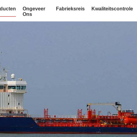
ducten
Ongeveer
Fabrieksreis
Kwaliteitscontrole
Ons