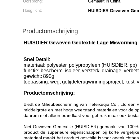
Oorsprong:
Gemaakt in China
Hoog licht:
HUISDIER Geweven Geot
Productomschrijving
HUISDIER Geweven Geotextile Lage Misvorming
Snel Detail:
materiaal: polyester, polypropyleen (HUISDIER, pp)
functie: bescherm, isoleer, versterk, drainage, verbet
gewicht: 890
g
toepassing: weg, getijdeterugwinningsproject, kust,
Productomschrijving:
Biedt de Milieubescherming van Hefeixuqiu Co., Ltd een 
middelgrote en met hoge weerstand materialen voor de op
daarom niet alleen brandkast voor gebruik maar ook besta
Niet Geweven Geotextile (HUISDIER) gemaakt van 100% m
product de superieure eigenschappen bij korte vergelij
materiaal maakt het product geschikt is voor openluchtbaan