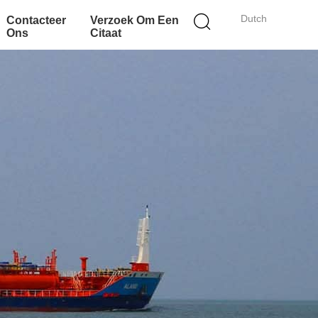
Dutch
Contacteer
Verzoek Om Een
Ons
Citaat