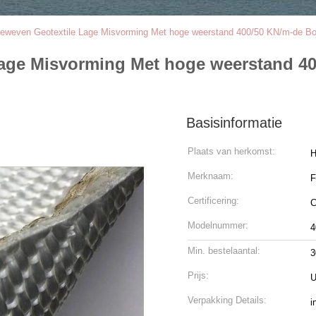
weven Geotextile Lage Misvorming Met hoge weerstand 400/50 KN/m-de B
age Misvorming Met hoge weerstand 4
Basisinformatie
Plaats van herkomst:
H
Merknaam:
Certificering:
C
Modelnummer:
4
Min. bestelaantal:
3
Prijs:
U
Verpakking Details:
i