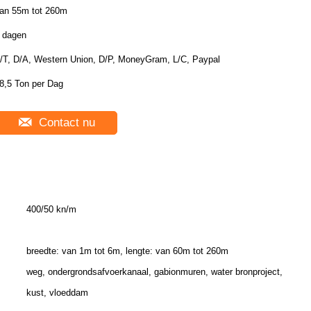
an 55m tot 260m
 dagen
/T, D/A, Western Union, D/P, MoneyGram, L/C, Paypal
8,5 Ton per Dag
Contact nu
400/50 kn/m
breedte: van 1m tot 6m, lengte: van 60m tot 260m
weg, ondergrondsafvoerkanaal, gabionmuren, water bronproject,
kust, vloeddam