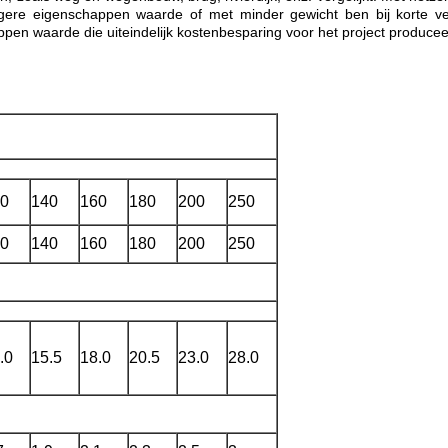
ere eigenschappen waarde of met minder gewicht ben bij korte vez
en waarde die uiteindelijk kostenbesparing voor het project producee
0
140
160
180
200
250
0
140
160
180
200
250
Laat een bericht achter
We bellen je snel terug!
.0
15.5
18.0
20.5
23.0
28.0