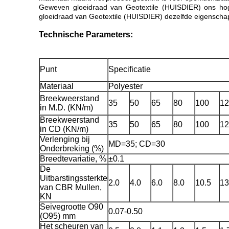
Geweven gloeidraad van Geotextile (HUISDIER) ons hog
gloeidraad van Geotextile (HUISDIER) dezelfde eigenschapp
Technische Parameters:
Punt
Specificatie
Materiaal
Polyester
Breekweerstand
35
50
65
80
100
12
in M.D. (KN/m)
Breekweerstand
35
50
65
80
100
12
in CD (KN/m)
Verlenging bij
MD=35; CD=30
Onderbreking (%)
Breedtevariatie, %
±0.1
De
Uitbarstingssterkte
2.0
4.0
6.0
8.0
10.5
13
van CBR Mullen,
KN
Seivegrootte O90
0.07-0.50
(O95) mm
Het scheuren van