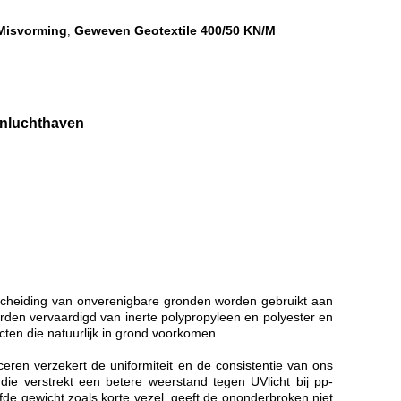
Misvorming
Geweven Geotextile 400/50 KN/M
,
enluchthaven
sscheiding van onverenigbare gronden worden gebruikt aan
den vervaardigd van inerte polypropyleen en polyester en
ten die natuurlijk in grond voorkomen.
n verzekert de uniformiteit en de consistentie van ons
ie verstrekt een betere weerstand tegen UVlicht bij pp-
lfde gewicht zoals korte vezel, geeft de ononderbroken niet