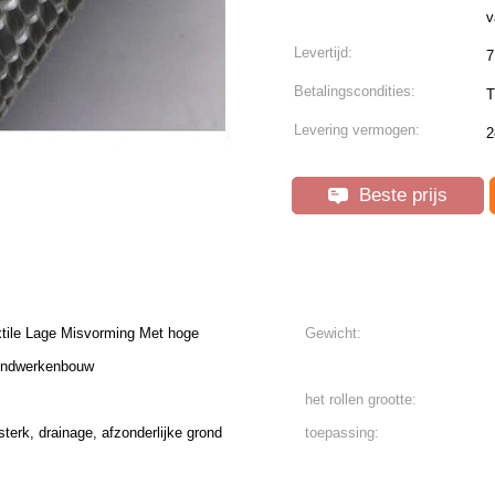
v
Levertijd:
7
Betalingscondities:
T
Levering vermogen:
2
Beste prijs
ile Lage Misvorming Met hoge
Gewicht:
ondwerkenbouw
het rollen grootte:
sterk, drainage, afzonderlijke grond
toepassing: