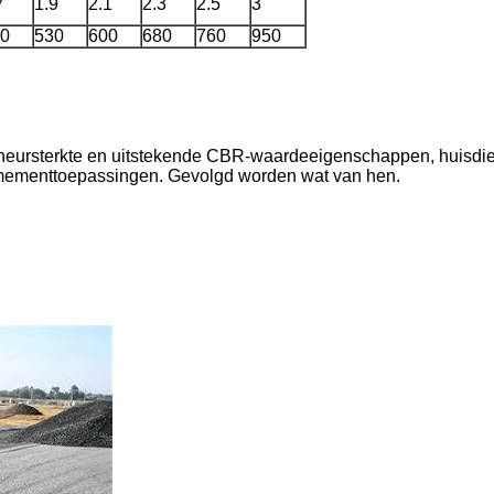
7
1.9
2.1
2.3
2.5
3
0
530
600
680
760
950
heursterkte en uitstekende CBR-waardeeigenschappen, huisdier
VERZENDEN
rcemementtoepassingen. Gevolgd worden wat van hen.