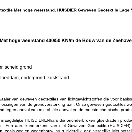
extile Met hoge weerstand
HUISDIER Geweven Geotextile Lage 
,
 Met hoge weerstand 400/50 KN/m-de Bouw van de Zeehav
er, scheid grond
 vloeddam, ondergrond, kuststrand
waaier van geweven geotextiles van lichtgewichtstoffen die voor basi
lossingen van de grondversterking aan. Onze geweven geotextiles wor
nd tegen aanval van microbiële aanval en de meeste chemische produc
aagdelijke HUISDIERENhars die ononderbroken gloeidraden producere
ken. Een aard kenmerkend van niet Geweven Geotextile (HUISDIER) d
, zoals weg en wegenbouw, brug, rivierdijk, enz. vergelijkt. Met hetze