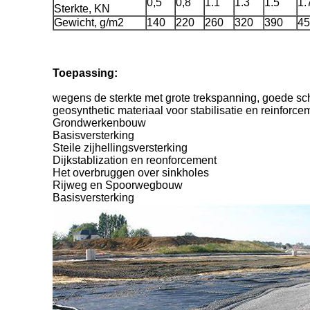
0,5
0,8
1.1
1.3
1.5
1.
Sterkte, KN
Gewicht, g/m2
140
220
260
320
390
45
Toepassing:
wegens de sterkte met grote trekspanning, goede sc
geosynthetic materiaal voor stabilisatie en reinfo
Grondwerkenbouw
Basisversterking
Steile zijhellingsversterking
Dijkstablization en reonforcement
Het overbruggen over sinkholes
Rijweg en Spoorwegbouw
Basisversterking