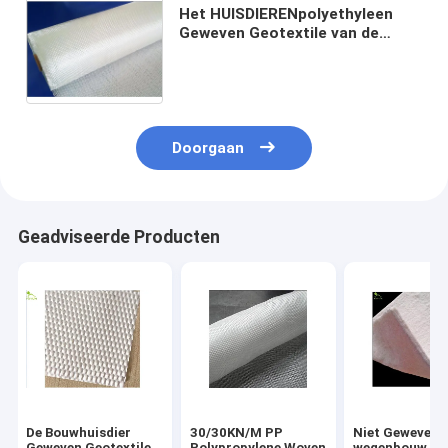
Het HUISDIERENpolyethyleen
Geweven Geotextile van de
grondwerkenbouw Lage
Verlengingssterkte Met grote
trekspanning 50/50 KN/M
Doorgaan
Geadviseerde Producten
De Bouwhuisdier
30/30KN/M PP
Niet Geweven 
Geweven Geotextile
Polypropylene Woven
wegenbouw Ko