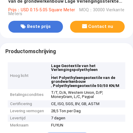
van de grondwerkenbouw Lage Verlengingssterkte
Met grote trekspanning 50/50 KN/M
Prijs：USD 0.15-5.05 Square Meter
MOQ：30000 Vierkante
Meters
Beste prijs
Contact nu
Productomschrijving
Lage Geotextile van het
Verlengingspolyethyleen
,
Hoog licht
Het Polyethyleengeotextile van de
grondwerkenbouw
,
Polyethyleengeotextile 50/50 KN/M
T/T, D/A, Western Union, D/P,
Betalingscondities
MoneyGram, L/C, Paypal
Certificering
CE, ISO, SGS, BV, GB, ASTM
Levering vermogen
28,5 Ton per Dag
Levertijd
7 dagen
Merknaam
FUYUN