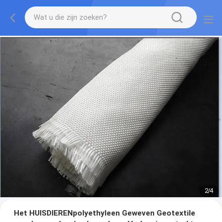
2
/
4
Het HUISDIERENpolyethyleen Geweven Geotextile