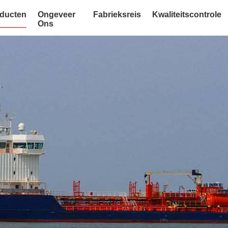
ducten
Ongeveer
Fabrieksreis
Kwaliteitscontrole
Ons