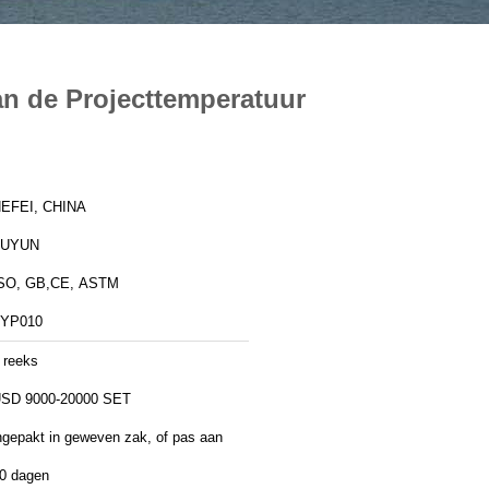
n de Projecttemperatuur
EFEI, CHINA
FUYUN
SO, GB,CE, ASTM
YP010
 reeks
SD 9000-20000 SET
ngepakt in geweven zak, of pas aan
0 dagen