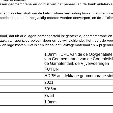
sen geomembrane en gordijn van het paneel van de bank anti-lekkage
den gesloten strak om de betrouwbare verbinding tussen geomembrane
embrane zouden zorgvuldig moeten worden ontworpen, en de efficië
l, dat uit drie lagen samengesteld is: geotextile, geomembrane en g
an gewijzigd polyethyleen en polyvinylchloride. Het heeft de voord
en lage kosten. Het is een ideaal anti-lekkagemateriaal en wijd gebru
1.0mm HDPE van de de Oxygenatiete
van Geomembrane van de Controlefis
de Garnalentank de Vijvervoeringen
FUYUN
HDPE anti-lekkage geomembrane sto
2021
50*6m
zwart
1.0mm