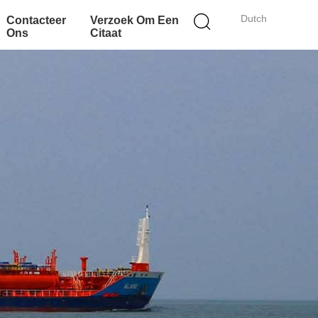
Dutch
Contacteer
Verzoek Om Een
Ons
Citaat