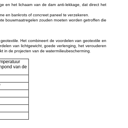
 en het lichaam van de dam anti-lekkage, dat direct het
 en bankrots of concreet paneel te verzekeren.
nte bouwmaatregelen zouden moeten worden getroffen die
eotextile. Het combineert de voordelen van geotextile en
elen van lichtgewicht, goede verlenging, het verouderen
ikt in de projecten van de watermilieubescherming.
mperatuur
hpond van de
f