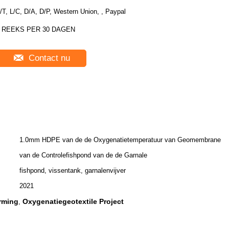
/T, L/C, D/A, D/P, Western Union, , Paypal
 REEKS PER 30 DAGEN
Contact nu
1.0mm HDPE van de de Oxygenatietemperatuur van Geomembrane
van de Controlefishpond van de de Garnale
fishpond, vissentank, garnalenvijver
2021
rming
Oxygenatiegeotextile Project
,