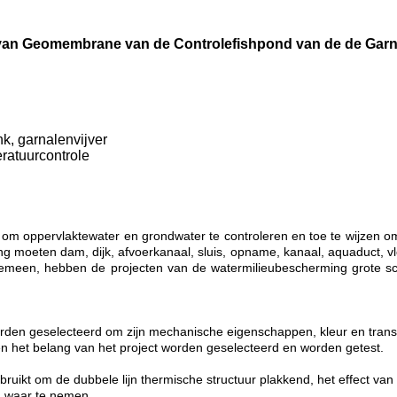
an Geomembrane van de Controlefishpond van de de Garna
k, garnalenvijver
ratuurcontrole
 om oppervlaktewater en grondwater te controleren en toe te wijzen o
 moeten dam, dijk, afvoerkanaal, sluis, opname, kanaal, aquaduct, vl
gemeen, hebben de projecten van de watermilieubescherming grote sc
en geselecteerd om zijn mechanische eigenschappen, kleur en transp
en het belang van het project worden geselecteerd en worden getest.
t om de dubbele lijn thermische structuur plakkend, het effect van h
n waar te nemen.