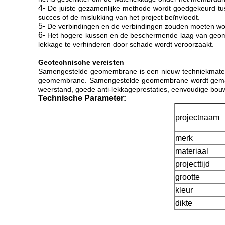
4-
De juiste gezamenlijke methode wordt goedgekeurd tus
succes of de mislukking van het project beïnvloedt.
5-
De verbindingen en de verbindingen zouden moeten wor
6-
Het hogere kussen en de beschermende laag van geom
lekkage te verhinderen door schade wordt veroorzaakt.
Geotechnische vereisten
Samengestelde geomembrane is een nieuw techniekmateriaa
geomembrane. Samengestelde geomembrane wordt gemaakt v
weerstand, goede anti-lekkageprestaties, eenvoudige bouw 
Technische Parameter:
projectnaam
merk
materiaal
projecttijd
grootte
kleur
dikte