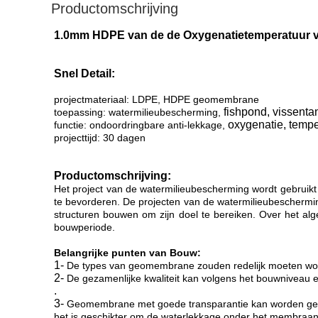
Productomschrijving
1.0mm HDPE van de de Oxygenatietemperatuur v
Snel Detail:
projectmateriaal: LDPE, HDPE geomembrane
fishpond, vissentan
toepassing: watermilieubescherming,
oxygenatie, tempe
functie: ondoordringbare anti-lekkage,
projecttijd: 30 dagen
Productomschrijving:
Het project van de watermilieubescherming wordt gebruikt
te bevorderen. De projecten van de watermilieubescherming
structuren bouwen om zijn doel te bereiken. Over het al
bouwperiode.
Belangrijke punten van Bouw:
1-
De types van geomembrane zouden redelijk moeten word
2-
De gezamenlijke kwaliteit kan volgens het bouwniveau 
.
3-
Geomembrane met goede transparantie kan worden gebruik
het is geschikter om de waterlekkage onder het membraa