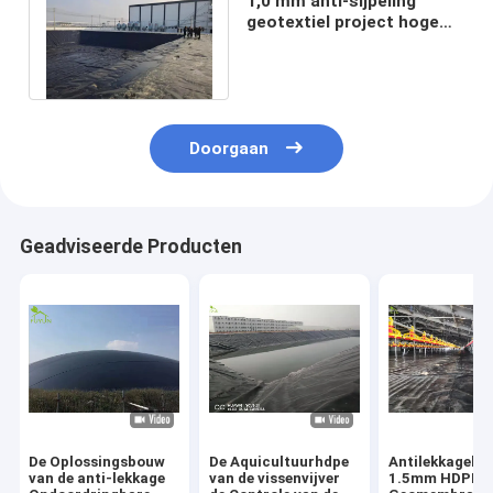
1,0 mm anti-sijpeling
geotextiel project hoge
ondoordringbaarheid voor
vijverfolies
Doorgaan
Geadviseerde Producten
De Oplossingsbouw
De Aquicultuurhdpe
Antilekkagele
van de anti-lekkage
van de vissenvijver
1.5mm HDPE