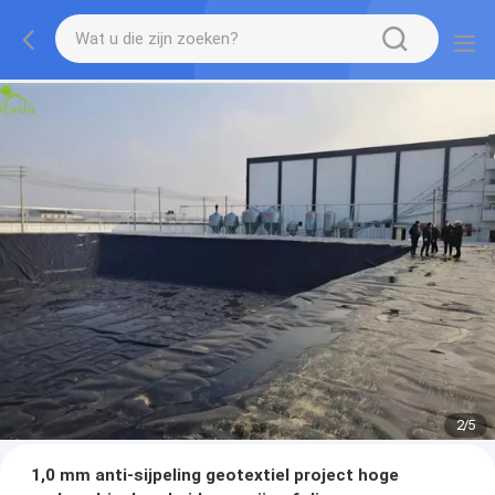
2
/
5
1,0 mm anti-sijpeling geotextiel project hoge