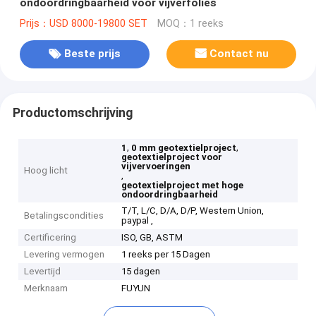
ondoordringbaarheid voor vijverfolies
Prijs：USD 8000-19800 SET
MOQ：1 reeks
Beste prijs
Contact nu
Productomschrijving
,
,
1
0 mm geotextielproject
geotextielproject voor
vijvervoeringen
Hoog licht
,
geotextielproject met hoge
ondoordringbaarheid
T/T, L/C, D/A, D/P, Western Union,
Betalingscondities
paypal ,
Certificering
ISO, GB, ASTM
Levering vermogen
1 reeks per 15 Dagen
Levertijd
15 dagen
Merknaam
FUYUN